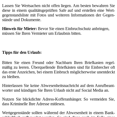
Lassen Sie Wert­sachen nicht offen liegen. Am besten be­wahren Sie
diese in einem qualitäts­geprüften Safe auf und er­stellen eine Wert­
gegen­stands­liste mit Fotos und weiteren Infor­mationen der Gegen­
stände und Dokumente.
Hinweis für Mieter:
Bevor Sie einen Einbruch­schutz an­bringen,
müssen Sie Ihren Vermieter um Erlaubnis bitten.
Tipps für den Urlaub:
Bitten Sie einen Freund oder Nach­barn Ihren Brief­kasten regel­
mäßig zu leeren. Über­quellende Brief­kästen sind für Ein­brecher oft
das erste An­zeichen, bei einem Ein­bruch möglicher­weise un­ent­deckt
zu bleiben.
Hinter­lassen Sie keine Ab­wesen­heits­nach­richt auf dem An­ruf­be­ant­
worter und kündigen Sie Ihren Urlaub nicht auf Social Media an.
Nutzen Sie blick­dichte Adress-Koffer­an­hänger. So ver­meiden Sie,
dass Kriminelle Ihre Adresse mit­lesen.
Wert­gegen­stände sollten während der Ab­wesen­heit in einem Bank­