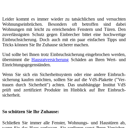
Leider kommt es immer wieder zu tat­sächlichen und ver­suchten
Wohnungs­ein­brüchen. Besonders oft be­troffen sind dabei
Wohnungen mit leicht zu er­reich­enden Fenstern und Türen. Den
zuver­lässigsten Schutz gegen Einbrecher bittet eine hoch­wertige
Ein­bruch­sicherung. Doch auch mit ein paar einfachen Tipps und
Tricks können Sie Ihr Zuhause sicherer machen.
Und sollte bei Ihnen trotz Ein­bruch­sicherung ein­ge­brochen werden,
über­nimmt die
Hausrat­versicherung
Schäden an Ihren Wert- und
Ein­richtungs­gegen­ständen.
Wenn Sie sich ein Sicher­heits­system oder eine andere Ein­bruch­
sicherung kaufen möchten, sollten Sie auf die VdS-Plakette ("Ver­
trauen durch Sicher­heit") achten. Das unab­hängige Institut VdS
prüft und zertifiziert Produkte im Hin­blick auf Ihre Ein­bruch­
sicherheit.
So schützen Sie Ihr Zuhause:
Schließen Sie immer alle Fenster, Wohnungs- und Haus­türen ab,
wenn Sie das Haus verlassen. Sie verlieren sonst Ihren Ver­sicher­