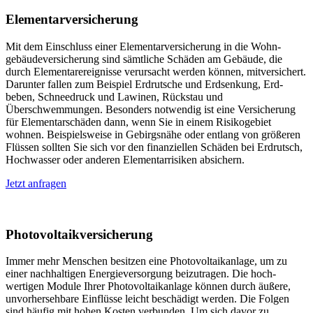
Elementar­versicherung
Mit dem Einschluss einer Elementar­versicherung in die Wohn­
gebäude­versicherung sind sämtliche Schäden am Gebäude, die
durch Elementar­ereignisse ver­ursacht werden können, mit­versichert.
Darunter fallen zum Beispiel Erdrutsche und Erd­senkung, Erd­
beben, Schnee­druck und Lawinen, Rück­stau und
Überschwemmungen. Besonders notwendig ist eine Versicherung
für Elementar­schäden dann, wenn Sie in einem Risiko­gebiet
wohnen. Beispiels­weise in Gebirgs­nähe oder entlang von größeren
Flüssen sollten Sie sich vor den finanziellen Schäden bei Erdrutsch,
Hochwasser oder anderen Elementar­risiken absichern.
Jetzt anfragen
Photovoltaik­versicherung
Immer mehr Menschen besitzen eine Photo­voltaik­anlage, um zu
einer nach­haltigen Energie­versorgung bei­zu­tragen. Die hoch­
wertigen Module Ihrer Photo­voltaik­anlage können durch äußere,
unvorher­sehbare Einflüsse leicht beschädigt werden. Die Folgen
sind häufig mit hohen Kosten verbunden. Um sich davor zu