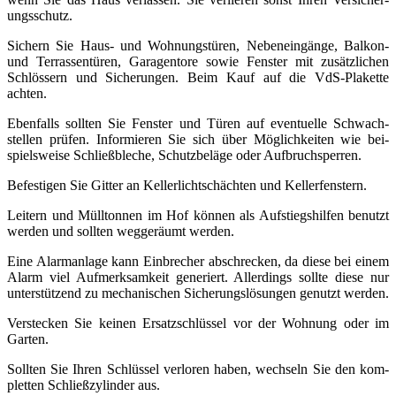
ungs­schutz.
Sichern Sie Haus- und Wohnungs­türen, Neben­ein­gänge, Balkon-
und Terrassen­türen, Garagen­tore sowie Fenster mit zu­sätz­lichen
Schlössern und Sicherungen. Beim Kauf auf die VdS-Plakette
achten.
Ebenfalls sollten Sie Fenster und Türen auf eventuelle Schwach­
stellen prüfen. Informieren Sie sich über Möglich­keiten wie bei­
spiels­weise Schließ­bleche, Schutz­beläge oder Auf­bruch­sperren.
Befestigen Sie Gitter an Keller­licht­schächten und Keller­fenstern.
Leitern und Müll­tonnen im Hof können als Auf­stiegs­hilfen benutzt
werden und sollten weg­geräumt werden.
Eine Alarm­anlage kann Einbrecher ab­schrecken, da diese bei einem
Alarm viel Auf­merk­sam­keit ge­neriert. Allerdings sollte diese nur
unter­stützend zu mechanischen Sicher­ungs­lösungen genutzt werden.
Verstecken Sie keinen Ersatz­schlüssel vor der Wohnung oder im
Garten.
Sollten Sie Ihren Schlüssel ver­loren haben, wechseln Sie den kom­
pletten Schließ­zylinder aus.